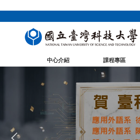
:::
跳
到
主
要
內
容
區
塊
中心介紹
課程專區