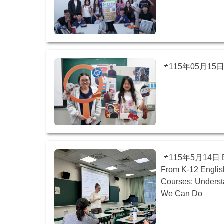
📌115年05月1
📌115年5月14
From K-12 Englis
Courses: Underst
We Can Do