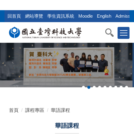
:::
跳
到
回首頁
網站導覽
學生資訊系統
Moodle
English
Admissio
主
要
內
容
區
塊
首頁
課程專區
華語課程
華語課程