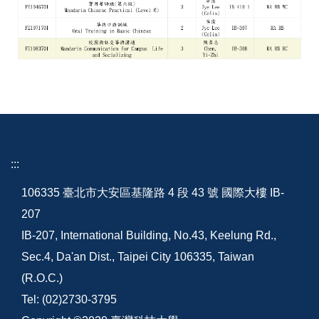
:::
106335 臺北市大安區基隆路 4 段 43 號 國際大樓 IB-
207
IB-207, International Building, No.43, Keelung Rd.,
Sec.4, Da'an Dist., Taipei City 106335, Taiwan
(R.O.C.)
Tel: (02)2730-3795