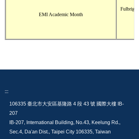
Fulbright
EMI Academic Month
:::
106335 臺北市大安區基隆路 4 段 43 號 國際大樓 IB-
207
IB-207, International Building, No.43, Keelung Rd.,
Sec.4, Da'an Dist., Taipei City 106335, Taiwan