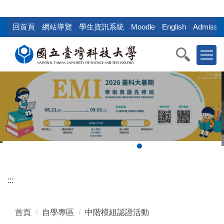
:::
跳
到
回首頁
網站導覽
學生資訊系統
Moodle
English
Admissio
主
要
內
容
區
塊
:::
首頁
自學專區
中階模組認證活動