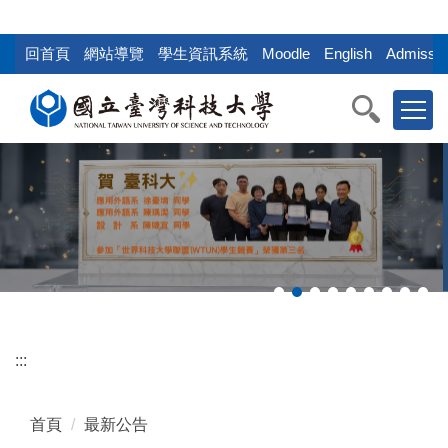
:::
跳
到
回首頁
網站導覽
學生資訊系統
Moodle
English
Admissio
主
要
內
容
區
塊
:::
首頁
最新公告