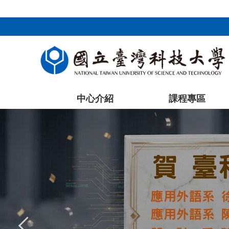
:::
跳
到
主
要
內
容
區
塊
中心介紹
課程專區