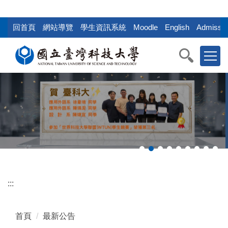
:::
跳
到
回首頁
網站導覽
學生資訊系統
Moodle
English
Admissio
主
要
內
容
區
塊
:::
首頁
最新公告