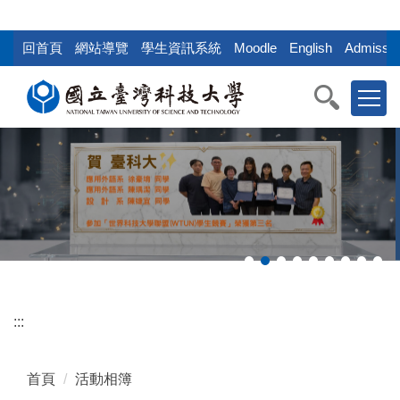
:::
跳
到
回首頁
網站導覽
學生資訊系統
Moodle
English
Admissio
主
要
內
容
區
塊
:::
首頁
活動相簿