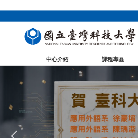
:::
跳
到
主
要
內
容
區
塊
中心介紹
課程專區