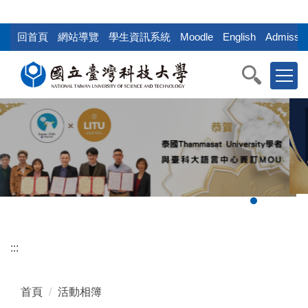
:::
跳
到
回首頁
網站導覽
學生資訊系統
Moodle
English
Admissio
主
要
內
容
區
塊
:::
首頁
活動相簿