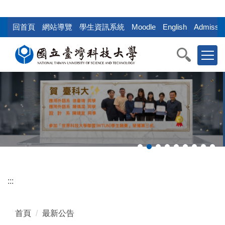
:::
跳
到
回首頁
網站導覽
學生資訊系統
Moodle
English
Admissio
主
要
內
容
區
塊
:::
首頁
最新公告