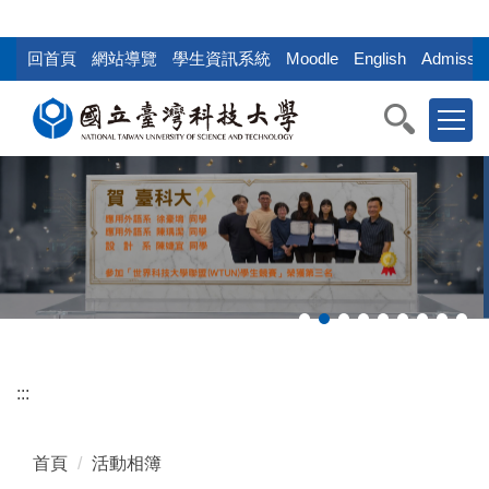
:::
跳
到
回首頁
網站導覽
學生資訊系統
Moodle
English
Admissio
主
要
內
容
區
塊
:::
首頁
活動相簿