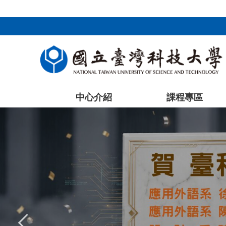
:::
跳
到
主
要
內
容
區
塊
中心介紹
課程專區