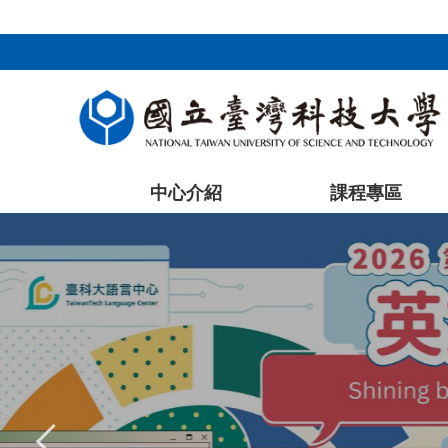
:::
跳
到
主
要
內
容
區
塊
中心介紹
課程專區