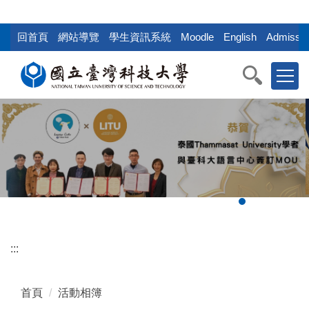
:::
跳
到
回首頁
網站導覽
學生資訊系統
Moodle
English
Admissio
主
要
內
容
區
塊
:::
首頁
活動相簿