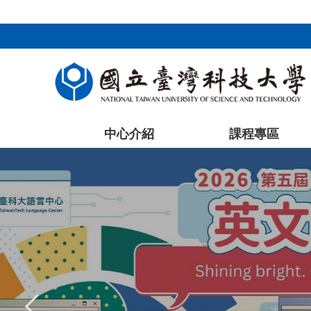
:::
跳
到
主
要
內
容
區
塊
中心介紹
課程專區