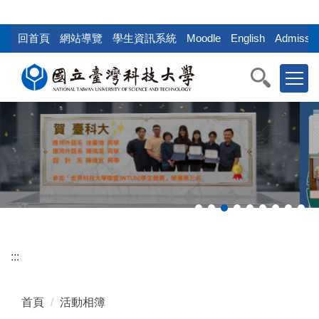
:::
跳
到
回首頁
網站導覽
學生資訊系統
Moodle
English
Admissio
主
要
內
容
區
塊
:::
首頁
活動相簿