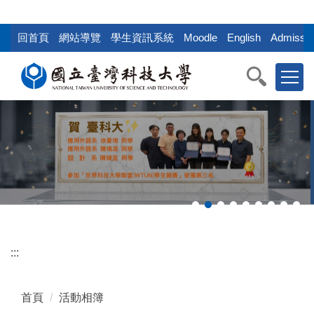
:::
跳
到
回首頁
網站導覽
學生資訊系統
Moodle
English
Admissio
主
要
內
容
區
塊
:::
首頁
活動相簿