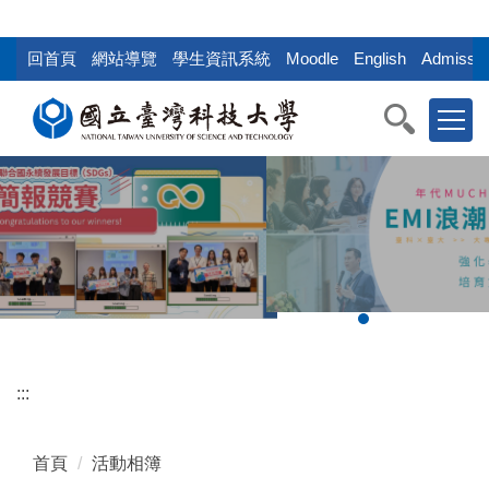
:::
跳
到
回首頁
網站導覽
學生資訊系統
Moodle
English
Admissio
主
要
內
容
區
塊
:::
首頁
活動相簿