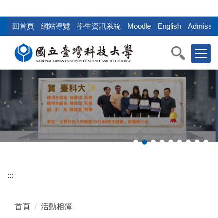
:::
跳
到
回首頁
網站導覽
學生資訊系統
Moodle
English
Admissio
主
要
內
容
區
塊
:::
首頁
活動相簿