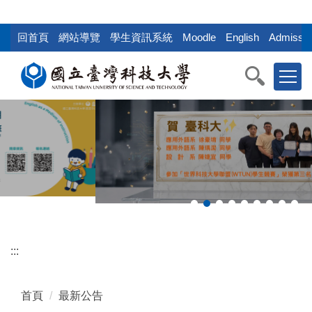
:::
跳
到
回首頁
網站導覽
學生資訊系統
Moodle
English
Admissio
主
要
內
容
區
塊
:::
首頁
最新公告