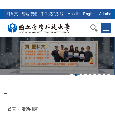
:::
跳
到
回首頁
網站導覽
學生資訊系統
Moodle
English
Admissio
主
要
內
容
區
塊
:::
首頁
活動相簿