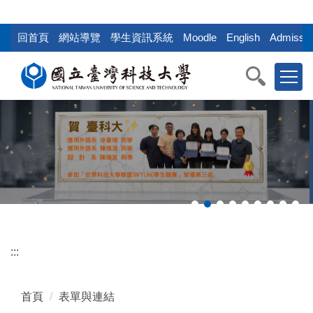
:::
跳
到
回首頁
網站導覽
學生資訊系統
Moodle
English
Admissio
主
要
內
容
區
塊
:::
首頁
表單與連結